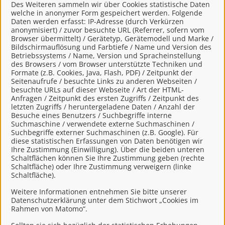
Des Weiteren sammeln wir über Cookies statistische Daten
Juristische Personen,
welche in anonymer Form gespeichert werden. Folgende
Vereinigungen, denen ein Recht zustehen
Daten werden erfasst: IP-Adresse (durch Verkürzen
anonymisiert) / zuvor besuchte URL (Referrer, sofern vom
kann
Browser übermittelt) / Gerätetyp, Gerätemodell und Marke /
natürliche Personen, die beruflich oder
Bildschirmauflösung und Farbtiefe / Name und Version des
Betriebssystems / Name, Version und Spracheinstellung
gewerblich tätig sind.
des Browsers / vom Browser unterstützte Techniken und
Formate (z.B. Cookies, Java, Flash, PDF) / Zeitpunkt der
Eine Nutzung ist aber auch durch Behörden im
Seitenaufrufe / besuchte Links zu anderen Webseiten /
Sinne von § 1 Abs. 4
besuchte URLs auf dieser Webseite / Art der HTML-
Anfragen / Zeitpunkt des ersten Zugriffs / Zeitpunkt des
Verwaltungsverfahrensgesetz (VwVfG) möglich.
letzten Zugriffs / heruntergeladene Daten / Anzahl der
Besuche eines Benutzers / Suchbegriffe interne
Suchmaschine / verwendete externe Suchmaschinen /
Mit einem Klick auf "Anmelden mit Mein
Suchbegriffe externer Suchmaschinen (z.B. Google). Für
Unternehmenskonto" haben Sie die
diese statistischen Erfassungen von Daten benötigen wir
Ihre Zustimmung (Einwilligung). Über die beiden unteren
Datenschutzbestimmungen
zur Kenntnis
Schaltflächen können Sie Ihre Zustimmung geben (rechte
genommen und willigen der Übermittlung ihrer
Schaltfläche) oder Ihre Zustimmung verweigern (linke
Daten aus Mein Unternehmenskonto an das
Schaltfläche).
Serviceportal LK Leer ein.
Weitere Informationen entnehmen Sie bitte unserer
Datenschutzerklärung unter dem Stichwort „Cookies im
Rahmen von Matomo“.
So funktioniert´s: