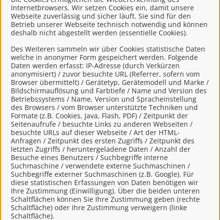
Steuererklärung für Spielgeräte ohne
Internetbrowsers. Wir setzen Cookies ein, damit unsere
Gewinnmöglichkeit (Stadt Leer)
Webseite zuverlässig und sicher läuft. Sie sind für den
Betrieb unserer Webseite technisch notwendig und können
deshalb nicht abgestellt werden (essentielle Cookies).
Ü
Des Weiteren sammeln wir über Cookies statistische Daten
welche in anonymer Form gespeichert werden. Folgende
Übernachtungssteuer, Stammdatenerhebung
Daten werden erfasst: IP-Adresse (durch Verkürzen
anonymisiert) / zuvor besuchte URL (Referrer, sofern vom
(Stadt Leer)
Browser übermittelt) / Gerätetyp, Gerätemodell und Marke /
Bildschirmauflösung und Farbtiefe / Name und Version des
Übernachtungssteuer, Steuererklärung (Stadt
Betriebssystems / Name, Version und Spracheinstellung
des Browsers / vom Browser unterstützte Techniken und
Leer)
Formate (z.B. Cookies, Java, Flash, PDF) / Zeitpunkt der
Seitenaufrufe / besuchte Links zu anderen Webseiten /
besuchte URLs auf dieser Webseite / Art der HTML-
V
Anfragen / Zeitpunkt des ersten Zugriffs / Zeitpunkt des
letzten Zugriffs / heruntergeladene Daten / Anzahl der
Besuche eines Benutzers / Suchbegriffe interne
Vergnügungssteuererklärung (Gemeinde
Suchmaschine / verwendete externe Suchmaschinen /
Rhauderfehn)
Suchbegriffe externer Suchmaschinen (z.B. Google). Für
diese statistischen Erfassungen von Daten benötigen wir
Ihre Zustimmung (Einwilligung). Über die beiden unteren
Schaltflächen können Sie Ihre Zustimmung geben (rechte
Z
Schaltfläche) oder Ihre Zustimmung verweigern (linke
Schaltfläche).