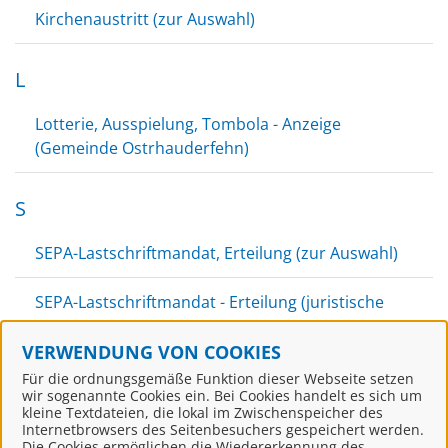
Kirchenaustritt (zur Auswahl)
L
Lotterie, Ausspielung, Tombola - Anzeige
(Gemeinde Ostrhauderfehn)
S
SEPA-Lastschriftmandat, Erteilung (zur Auswahl)
SEPA-Lastschriftmandat - Erteilung (juristische
Person) (Gemeinde Ostrhauderfehn)
VERWENDUNG VON COOKIES
SEPA-Lastschriftmandat - Erteilung (natürliche
Für die ordnungsgemäße Funktion dieser Webseite setzen
wir sogenannte Cookies ein. Bei Cookies handelt es sich um
Person) (Gemeinde Ostrhauderfehn)
kleine Textdateien, die lokal im Zwischenspeicher des
Internetbrowsers des Seitenbesuchers gespeichert werden.
Die Cookies ermöglichen die Wiedererkennung des