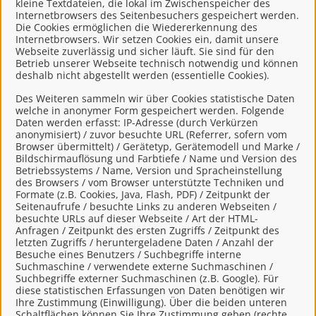
kleine Textdateien, die lokal im Zwischenspeicher des
Zuständige Stelle
Internetbrowsers des Seitenbesuchers gespeichert werden.
Die Cookies ermöglichen die Wiedererkennung des
Voraussetzungen
Internetbrowsers. Wir setzen Cookies ein, damit unsere
Webseite zuverlässig und sicher läuft. Sie sind für den
Welche Unterlagen werden benötigt?
Betrieb unserer Webseite technisch notwendig und können
deshalb nicht abgestellt werden (essentielle Cookies).
Welche Gebühren fallen an?
Des Weiteren sammeln wir über Cookies statistische Daten
welche in anonymer Form gespeichert werden. Folgende
Welche Fristen muss ich beachten?
Daten werden erfasst: IP-Adresse (durch Verkürzen
anonymisiert) / zuvor besuchte URL (Referrer, sofern vom
Browser übermittelt) / Gerätetyp, Gerätemodell und Marke /
Bearbeitungsdauer
Bildschirmauflösung und Farbtiefe / Name und Version des
Betriebssystems / Name, Version und Spracheinstellung
Rechtsgrundlage
des Browsers / vom Browser unterstützte Techniken und
Formate (z.B. Cookies, Java, Flash, PDF) / Zeitpunkt der
Seitenaufrufe / besuchte Links zu anderen Webseiten /
besuchte URLs auf dieser Webseite / Art der HTML-
Links & Onlinedienste
Anfragen / Zeitpunkt des ersten Zugriffs / Zeitpunkt des
letzten Zugriffs / heruntergeladene Daten / Anzahl der
Besuche eines Benutzers / Suchbegriffe interne
zum Online-Antrag
Suchmaschine / verwendete externe Suchmaschinen /
Suchbegriffe externer Suchmaschinen (z.B. Google). Für
diese statistischen Erfassungen von Daten benötigen wir
Ihre Zustimmung (Einwilligung). Über die beiden unteren
Schaltflächen können Sie Ihre Zustimmung geben (rechte