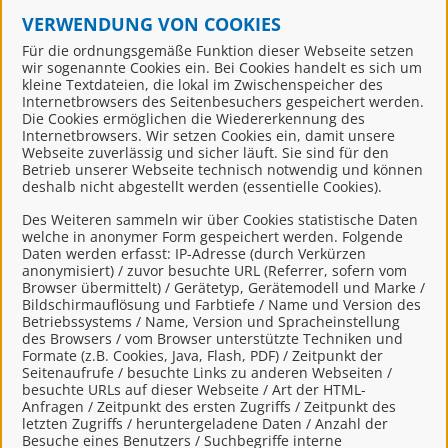
VERWENDUNG VON COOKIES
Wohngeld, Erhöhungsantrag
Für die ordnungsgemäße Funktion dieser Webseite setzen
wir sogenannte Cookies ein. Bei Cookies handelt es sich um
kleine Textdateien, die lokal im Zwischenspeicher des
Für mit
markierte Onlinedienste müssen Sie
Internetbrowsers des Seitenbesuchers gespeichert werden.
sich in unserem Portal anmelden. Falls Sie noch
Die Cookies ermöglichen die Wiedererkennung des
Internetbrowsers. Wir setzen Cookies ein, damit unsere
keinen Login besitzen, können Sie sich schnell
Webseite zuverlässig und sicher läuft. Sie sind für den
und einfach
hier
registrieren.
Betrieb unserer Webseite technisch notwendig und können
deshalb nicht abgestellt werden (essentielle Cookies).
Des Weiteren sammeln wir über Cookies statistische Daten
welche in anonymer Form gespeichert werden. Folgende
Daten werden erfasst: IP-Adresse (durch Verkürzen
Kontakt
anonymisiert) / zuvor besuchte URL (Referrer, sofern vom
Browser übermittelt) / Gerätetyp, Gerätemodell und Marke /
Bildschirmauflösung und Farbtiefe / Name und Version des
Betriebssystems / Name, Version und Spracheinstellung
Wohngeld
des Browsers / vom Browser unterstützte Techniken und
Formate (z.B. Cookies, Java, Flash, PDF) / Zeitpunkt der
Seitenaufrufe / besuchte Links zu anderen Webseiten /
besuchte URLs auf dieser Webseite / Art der HTML-
Anfragen / Zeitpunkt des ersten Zugriffs / Zeitpunkt des
Verwandte Dienstleistungen
letzten Zugriffs / heruntergeladene Daten / Anzahl der
Besuche eines Benutzers / Suchbegriffe interne