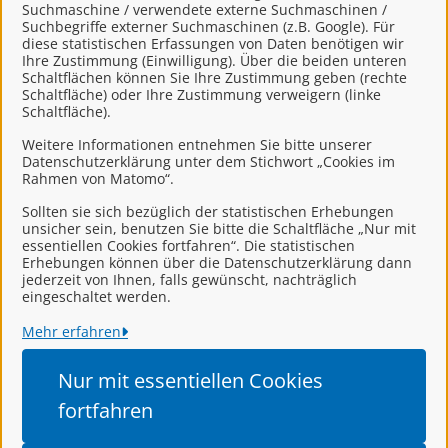
Suchmaschine / verwendete externe Suchmaschinen /
Suchbegriffe externer Suchmaschinen (z.B. Google). Für
Wohngeld, Erstantrag
diese statistischen Erfassungen von Daten benötigen wir
Ihre Zustimmung (Einwilligung). Über die beiden unteren
Schaltflächen können Sie Ihre Zustimmung geben (rechte
Schaltfläche) oder Ihre Zustimmung verweigern (linke
Wohngeld,
Schaltfläche).
Weiterleistungsantrag
Weitere Informationen entnehmen Sie bitte unserer
Datenschutzerklärung unter dem Stichwort „Cookies im
Rahmen von Matomo“.
Sollten sie sich bezüglich der statistischen Erhebungen
Wohngeld, Änderungsantrag
unsicher sein, benutzen Sie bitte die Schaltfläche „Nur mit
essentiellen Cookies fortfahren“. Die statistischen
Erhebungen können über die Datenschutzerklärung dann
jederzeit von Ihnen, falls gewünscht, nachträglich
eingeschaltet werden.
Mehr erfahren
Landkreis Leer
Nur mit essentiellen
Cookies
Alle Rechte vorbehalten
fortfahren