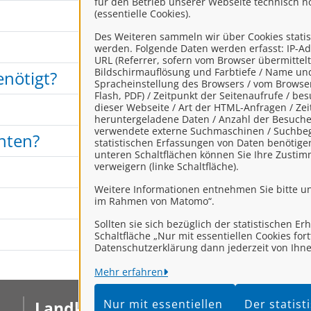
für den Betrieb unserer Webseite technisch 
(essentielle Cookies).
Des Weiteren sammeln wir über Cookies stati
werden. Folgende Daten werden erfasst: IP-Ad
URL (Referrer, sofern vom Browser übermittelt
Bildschirmauflösung und Farbtiefe / Name un
nötigt?
Spracheinstellung des Browsers / vom Browser 
Flash, PDF) / Zeitpunkt der Seitenaufrufe / b
dieser Webseite / Art der HTML-Anfragen / Zeitp
heruntergeladene Daten / Anzahl der Besuche 
verwendete externe Suchmaschinen / Suchbegri
hten?
statistischen Erfassungen von Daten benötige
unteren Schaltflächen können Sie Ihre Zustim
verweigern (linke Schaltfläche).
Weitere Informationen entnehmen Sie bitte u
im Rahmen von Matomo“.
Sollten sie sich bezüglich der statistischen E
Schaltfläche „Nur mit essentiellen Cookies fo
Datenschutzerklärung dann jederzeit von Ihne
Mehr erfahren
Nur mit essentiellen
Der statis
Landkreis Leer
I