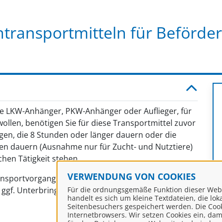
ntransportmitteln für Beförde
ise LKW-Anhänger, PKW-Anhänger oder Auflieger, für
ollen, benötigen Sie für diese Transportmittel zuvor
ngen, die 8 Stunden oder länger dauern oder die
den dauern (Ausnahme nur für Zucht- und Nutztiere)
chen Tätigkeit stehen.
VERWENDUNG VON COOKIES
ransportvorgang vom Versand- zum Bestimmungsort,
d ggf. Unterbringens an Zwischenstationen.
Für die ordnungsgemäße Funktion dieser Webse
handelt es sich um kleine Textdateien, die lo
Seitenbesuchers gespeichert werden. Die Coo
Internetbrowsers. Wir setzen Cookies ein, dami