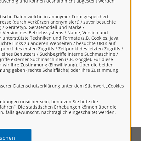
notwendig und können deshalb nicht abgestellt werden
Für mit
markierte Onlinedienste
müssen Sie sich in unserem Portal
stische Daten welche in anonymer Form gespeichert
anmelden. Falls Sie noch keinen Login
resse (durch Verkürzen anonymisiert) / zuvor besuchte
) / Gerätetyp, Gerätemodell und Marke /
besitzen, können Sie sich schnell und
d Version des Betriebssystems / Name, Version und
einfach
hier
registrieren.
unterstützte Techniken und Formate (z.B. Cookies, Java,
esuchte Links zu anderen Webseiten / besuchte URLs auf
unkt des ersten Zugriffs / Zeitpunkt des letzten Zugriffs /
eines Benutzers / Suchbegriffe interne Suchmaschine /
ffe externer Suchmaschinen (z.B. Google). Für diese
Kontakt
n wir Ihre Zustimmung (Einwilligung). Über die beiden
mung geben (rechte Schaltfläche) oder Ihre Zustimmung
Amt für Veterinärwesen und
nserer Datenschutzerklärung unter dem Stichwort „Cookies
Lebensmittelüberwachung
rhebungen unsicher sein, benutzen Sie bitte die
rtfahren“. Die statistischen Erhebungen können über die
n, falls gewünscht, nachträglich eingeschaltet werden.
tischen
mpressum