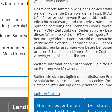
(essentielle Cookies).
s Konto zur Identifizierung von Organisationen, insbesond
Des Weiteren sammeln wir über Cookies stati
werden. Folgende Daten werden erfasst: IP-Ad
URL (Referrer, sofern vom Browser übermittelt
stehen kann
Bildschirmauflösung und Farbtiefe / Name un
oder gewerblich tätig sind.
Spracheinstellung des Browsers / vom Browser 
Flash, PDF) / Zeitpunkt der Seitenaufrufe / b
dieser Webseite / Art der HTML-Anfragen / Zeitp
den im Sinne von § 1 Abs. 4 Verwaltungsverfahrensgesetz (
heruntergeladene Daten / Anzahl der Besuche 
verwendete externe Suchmaschinen / Suchbegri
n Unternehmenskonto" haben Sie die
statistischen Erfassungen von Daten benötige
Datenschutzbestimmu
unteren Schaltflächen können Sie Ihre Zustim
us Mein Unternehmenskonto an das Serviceportal LK Leer ei
verweigern (linke Schaltfläche).
Weitere Informationen entnehmen Sie bitte u
im Rahmen von Matomo“.
Sollten sie sich bezüglich der statistischen E
Schaltfläche „Nur mit essentiellen Cookies fo
Datenschutzerklärung dann jederzeit von Ihne
Mehr erfahren
Nur mit essentiellen
Der statis
Landkreis Leer
I
Cookies fortfahren
Erfassung