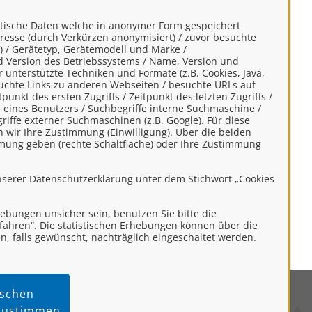
ere:
stische Daten welche in anonymer Form gespeichert
resse (durch Verkürzen anonymisiert) / zuvor besuchte
) / Gerätetyp, Gerätemodell und Marke /
d Version des Betriebssystems / Name, Version und
unterstützte Techniken und Formate (z.B. Cookies, Java,
esuchte Links zu anderen Webseiten / besuchte URLs auf
unkt des ersten Zugriffs / Zeitpunkt des letzten Zugriffs /
VwVfG) möglich.
eines Benutzers / Suchbegriffe interne Suchmaschine /
ffe externer Suchmaschinen (z.B. Google). Für diese
n wir Ihre Zustimmung (Einwilligung). Über die beiden
ngen
zur Kenntnis genommen und
mung geben (rechte Schaltfläche) oder Ihre Zustimmung
n.
nserer Datenschutzerklärung unter dem Stichwort „Cookies
rhebungen unsicher sein, benutzen Sie bitte die
rtfahren“. Die statistischen Erhebungen können über die
n, falls gewünscht, nachträglich eingeschaltet werden.
tischen
mpressum
 zustimmen