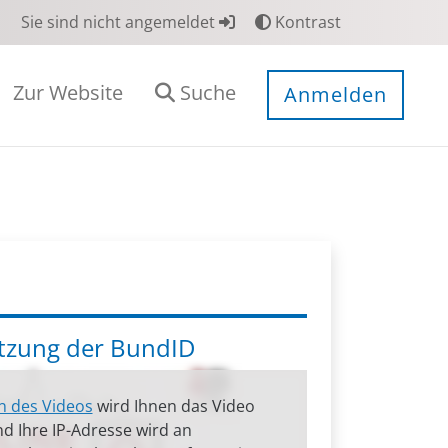
Sie sind nicht angemeldet
Kontrast
Zur Website
Suche
Anmelden
utzung der BundID
n des Videos
wird Ihnen das Video
d Ihre IP-Adresse wird an